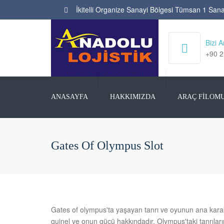
İkitelli Organize Sanayi Bölgesi Tümsan 1 Sanay
Bizi A
+90 2
ANASAYFA
HAKKIMIZDA
ARAÇ FİLOM
Gates Of Olympus Slot
Gates of olympus'ta yaşayan tanrı ve oyunun ana karak
quinel ve onun gücü hakkındadır. Olympus'taki tanrıla