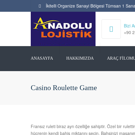
İkitelli Organize Sanayi Bölgesi Tümsan 1 Sanay
Bizi A
+90 2
ANASAYFA
HAKKIMIZDA
ARAÇ FİLOM
Casino Roulette Game
Fransız ruleti biraz ayrı özelliğe sahiptir. Özel bir rulet
hücrenin kendi bahis miktarını seçin. Bahsinizi masanı