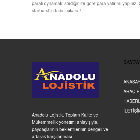
paralı oynamak istediğinize göre para yatırımı yapın
starburst'in tadını çıkarın!
SAYFA
ANASAY
ARAÇ F
HABER
İLETİŞİ
Anadolu Lojistik, Toplam Kalite ve
Mükemmellik yönetimi anlayışıyla,
paydaşlarının beklentilerinin dengeli ve
artarak karşılanması