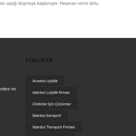
an aşağı düşmeye başlamıştır. Heyecan verici slotu
ETİKETLER
Anadolu lojistik
dırır mı
istanbul Lojistik firması
Üreticiler İçin Çözümler
İstanbul transport
İstanbul Transport Firması