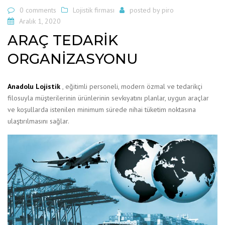
0 comments
Lojistik firması
posted by
piro
Aralık 1, 2020
ARAÇ TEDARİK
ORGANİZASYONU
Anadolu Lojistik
, eğitimli personeli, modern özmal ve tedarikçi
filosuyla müşterilerinin ürünlerinin sevkıyatını planlar, uygun araçlar
ve koşullarda istenilen minimum sürede nihai tüketim noktasına
ulaştırılmasını sağlar.