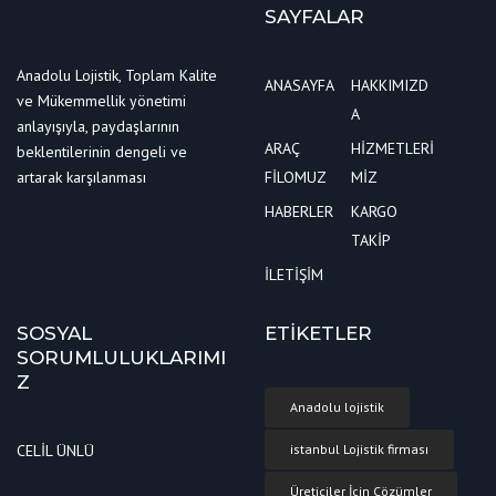
SAYFALAR
Anadolu Lojistik, Toplam Kalite
ANASAYFA
HAKKIMIZD
ve Mükemmellik yönetimi
A
anlayışıyla, paydaşlarının
ARAÇ
HİZMETLERİ
beklentilerinin dengeli ve
artarak karşılanması
FİLOMUZ
MİZ
HABERLER
KARGO
TAKİP
İLETİŞİM
SOSYAL
ETİKETLER
SORUMLULUKLARIMI
Z
Anadolu lojistik
CELİL ÜNLÜ
istanbul Lojistik firması
Üreticiler İçin Çözümler