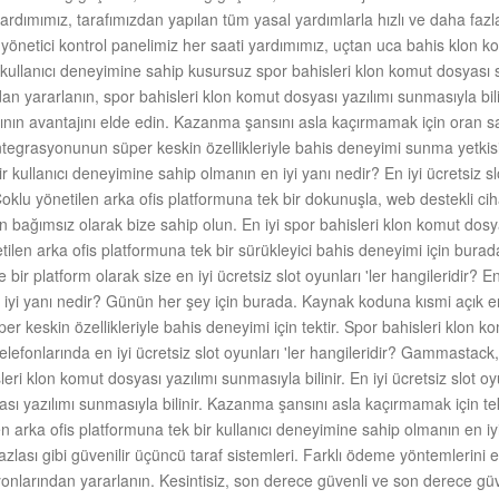
yardımımız, tarafımızdan yapılan tüm yasal yardımlarla hızlı ve daha fazl
z, yönetici kontrol panelimiz her saati yardımımız, uçtan uca bahis klon k
kullanıcı deneyimine sahip kusursuz spor bahisleri klon komut dosyası s
ndan yararlanın, spor bahisleri klon komut dosyası yazılımı sunmasıyla bil
sının avantajını elde edin. Kazanma şansını asla kaçırmamak için oran sa
entegrasyonunun süper keskin özellikleriyle bahis deneyimi sunma yetkis
kullanıcı deneyimine sahip olmanın en iyi yanı nedir? En iyi ücretsiz slot
oklu yönetilen arka ofis platformuna tek bir dokunuşla, web destekli ci
ağımsız olarak bize sahip olun. En iyi spor bahisleri klon komut dosya
etilen arka ofis platformuna tek bir sürükleyici bahis deneyimi için burad
e bir platform olarak size en iyi ücretsiz slot oyunları 'ler hangileridir?
En iyi yanı nedir? Günün her şey için burada. Kaynak koduna kısmi açık e
r keskin özellikleriyle bahis deneyimi için tektir. Spor bahisleri klon
telefonlarında en iyi ücretsiz slot oyunları 'ler hangileridir? Gammastack,
leri klon komut dosyası yazılımı sunmasıyla bilinir. En iyi ücretsiz slot 
ası yazılımı sunmasıyla bilinir. Kazanma şansını asla kaçırmamak için te
en arka ofis platformuna tek bir kullanıcı deneyimine sahip olmanın en i
fazlası gibi güvenilir üçüncü taraf sistemleri. Farklı ödeme yöntemleri
arından yararlanın. Kesintisiz, son derece güvenli ve son derece güve