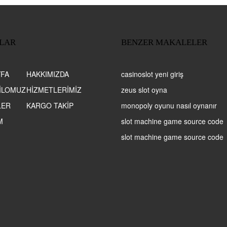
LAR
BENZER MAKALELER
FA
HAKKIMIZDA
casinoslot yeni giriş
İLOMUZ
HİZMETLERİMİZ
zeus slot oyna
LER
KARGO TAKİP
monopoly oyunu nasıl oynanır
M
slot machine game source code
slot machine game source code