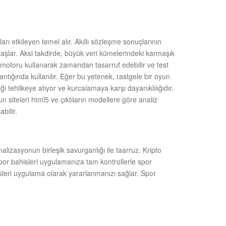
arı etkileyen temel alır. Akıllı sözleşme sonuçlarının
 başlar. Aksi takdirde, büyük veri kümelerindeki karmaşık
motoru kullanarak zamandan tasarruf edebilir ve test
mantığında kullanılır. Eğer bu yetenek, rastgele bir oyun
ği tehlikeye atıyor ve kurcalamaya karşı dayanıklılığıdır.
n siteleri html5 ve çıktıların modellere göre analiz
bilir.
alizasyonun birleşik savurganlığı ile taarruz. Kripto
por bahisleri uygulamanıza tam kontrollerle spor
isleri uygulama olarak yararlanmanızı sağlar. Spor