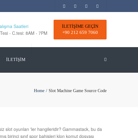
×
alışma Saatleri
İLETİŞİME GEÇİN
.Tesi - C.tesi: 8AM - 7PM
+90 212 659 7060
Search
İLETİŞİM
AN KAYNAKLARI
Home
Slot Machine Game Source Code
tsiz slot oyunları 'ler hangileridir? Gammastack, bu da
ış birinci sınıf spor bahisleri klon komut dosyası